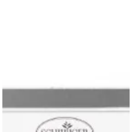
Blog & portfolio
Carrières
Postes ouverts
EN
FR
DE