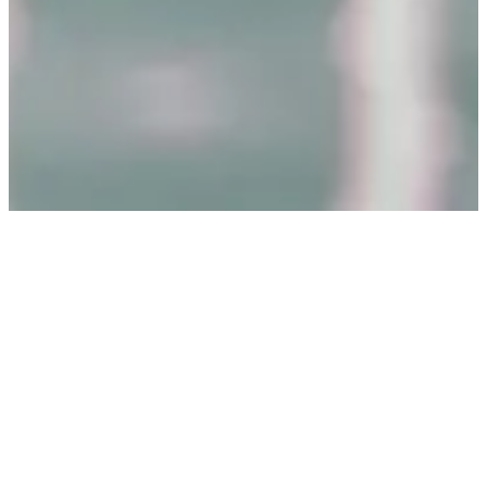
Software- & IT-Beratung für
KMU
Die meisten KMU brauchen keinen Chief Architect
auf der Payroll — sie brauchen jemanden mit
Erfahrung, der sich ein paar Tage lang ihre