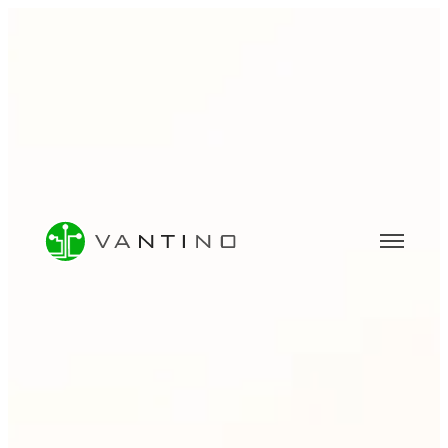
BERATUNG
Software- & IT-Beratung
Data Analytics & BI-Beratung
Machine Learning & KI-Beratung
UNTERNEHMEN
Über uns