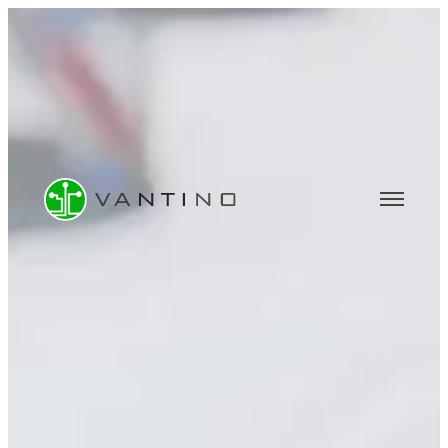
BERATUNG
Software- & IT-Beratung
Data Analytics & BI-Beratung
Machine Learning & KI-Beratung
UNTERNEHMEN
Über uns