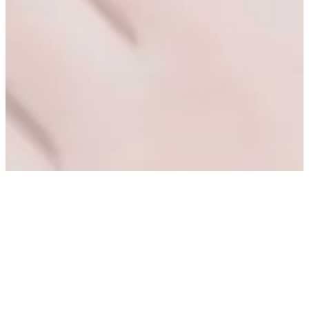
Moderne Web- und Mobile-
Stacks für KMU
Vantino entwickelt seit über 20 Jahren Web- und