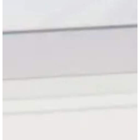
Blog & Portfolio
Karriere
Offene Stellen
EN
FR
DE