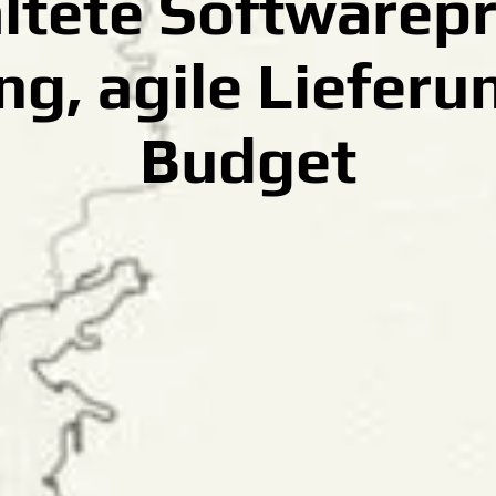
ltete Softwarepr
g, agile Lieferu
Budget