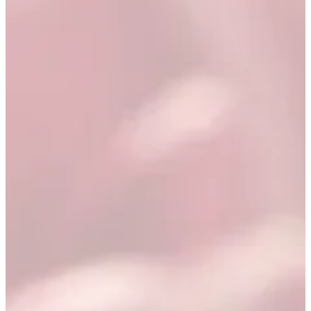
Blog & Portfolio
Karriere
Offene Stellen
EN
FR
DE