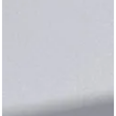
Blog & Portfolio
Karriere
Offene Stellen
EN
FR
DE