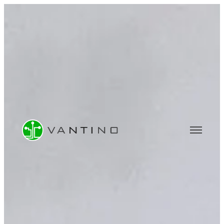
BERATUNG
Software- & IT-Beratung
Data Analytics & BI-Beratung
Machine Learning & KI-Beratung
UNTERNEHMEN
Über uns