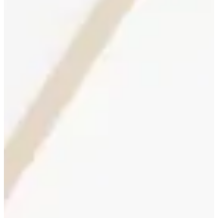
Blog & Portfolio
Karriere
Offene Stellen
EN
FR
DE