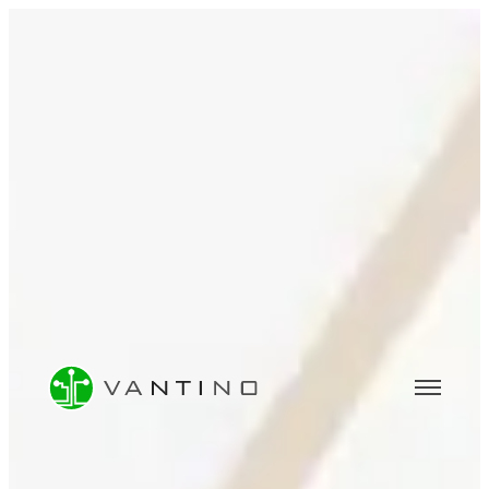
BERATUNG
Software- & IT-Beratung
Data Analytics & BI-Beratung
Machine Learning & KI-Beratung
UNTERNEHMEN
Über uns